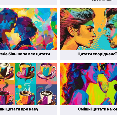
ебе більше за все цитати
Цитати спорідненої
шні цитати про каву
Смішні цитати на ю