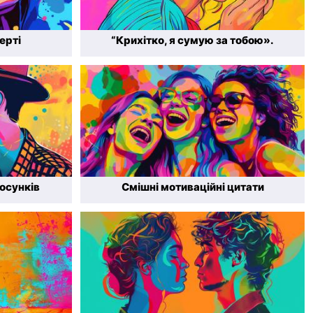
ерті
“Крихітко, я сумую за тобою».
тосунків
Смішні мотиваційні цитати