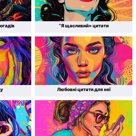
огадів
“Я щасливий» цитати
ду
Любовні цитати для неї