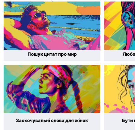
Пошук цитат про мир
Любо
Заохочувальні слова для жінок
Бути