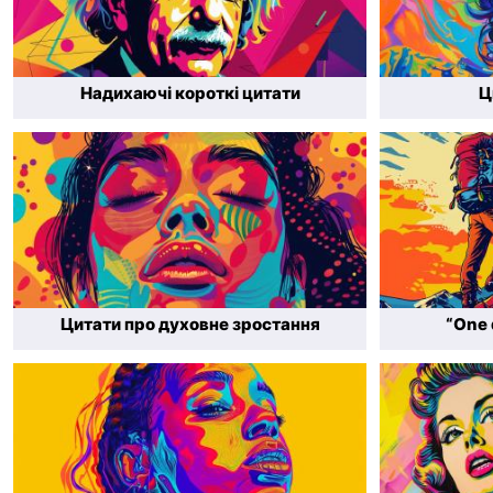
Надихаючі короткі цитати
Ц
Цитати про духовне зростання
“One 