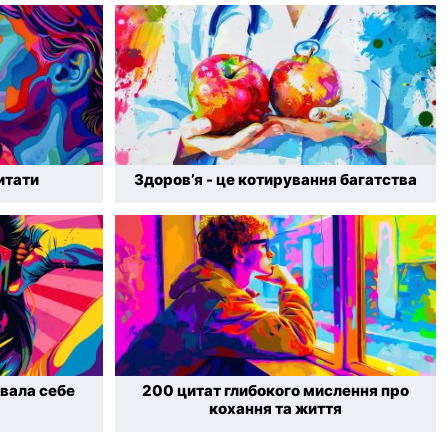
итати
Здоров’я - це котирування багатства
увала себе
200 цитат глибокого мислення про
кохання та життя