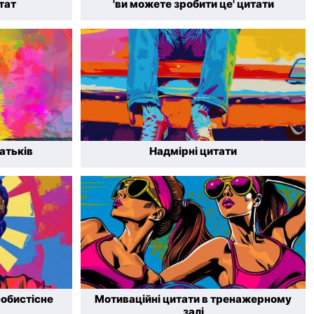
тат
'ви можете зробити це' цитати
атьків
Надмірні цитати
собистісне
Мотиваційні цитати в тренажерному
залі