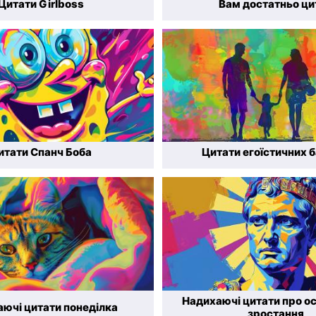
Цитати Girlboss
Вам достатньо ци
итати Спанч Боба
Цитати егоїстичних б
Надихаючі цитати про о
ючі цитати понеділка
зростання