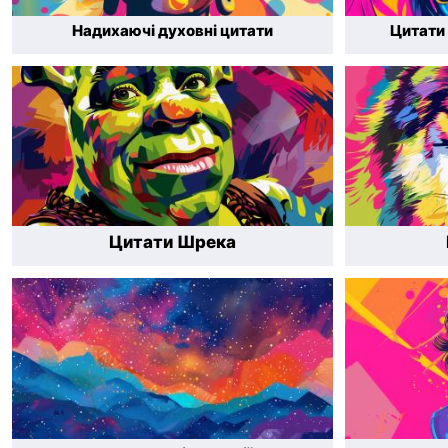
Надихаючі духовні цитати
Цитати
Цитати Шрека