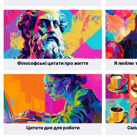
Філософські цитати про життя
Я люблю т
Цитати дня для роботи
Смі