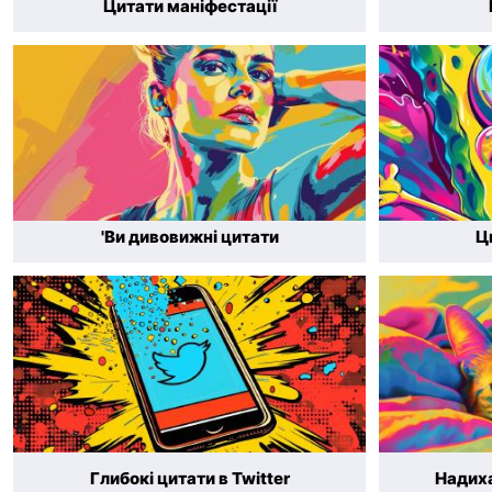
Цитати маніфестації
'Ви дивовижні цитати
Ц
Глибокі цитати в Twitter
Надиха