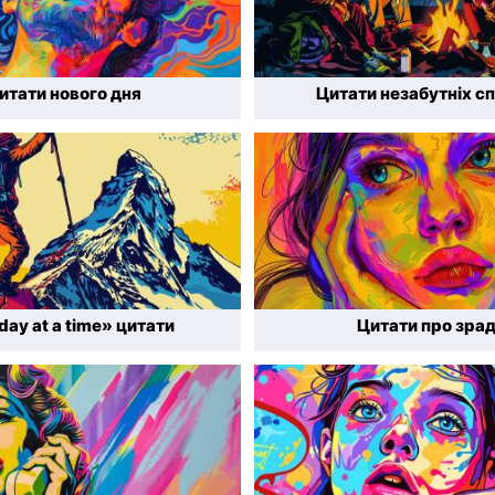
итати нового дня
Цитати незабутніх сп
day at a time» цитати
Цитати про зра