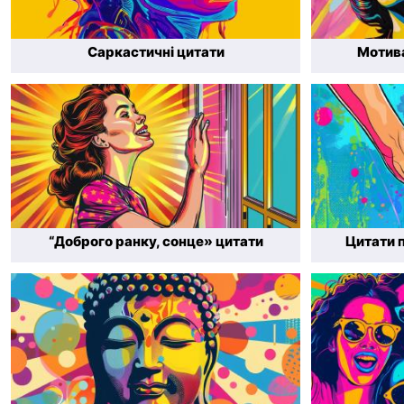
Саркастичні цитати
Мотива
“Доброго ранку, сонце» цитати
Цитати 