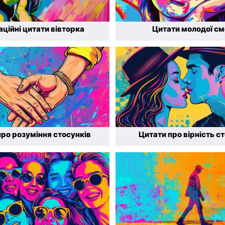
ційні цитати вівторка
Цитати молодої см
про розуміння стосунків
Цитати про вірність с