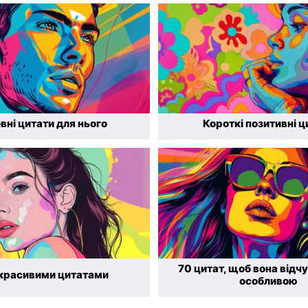
вні цитати для нього
Короткі позитивні ц
70 цитат, щоб вона відч
 красивими цитатами
особливою