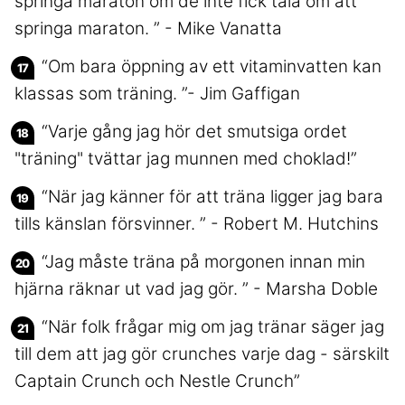
springa maraton om de inte fick tala om att
springa maraton. ” - Mike Vanatta
“Om bara öppning av ett vitaminvatten kan
klassas som träning. ”- Jim Gaffigan
“Varje gång jag hör det smutsiga ordet
"träning" tvättar jag munnen med choklad!”
“När jag känner för att träna ligger jag bara
tills känslan försvinner. ” - Robert M. Hutchins
“Jag måste träna på morgonen innan min
hjärna räknar ut vad jag gör. ” - Marsha Doble
“När folk frågar mig om jag tränar säger jag
till dem att jag gör crunches varje dag - särskilt
Captain Crunch och Nestle Crunch”