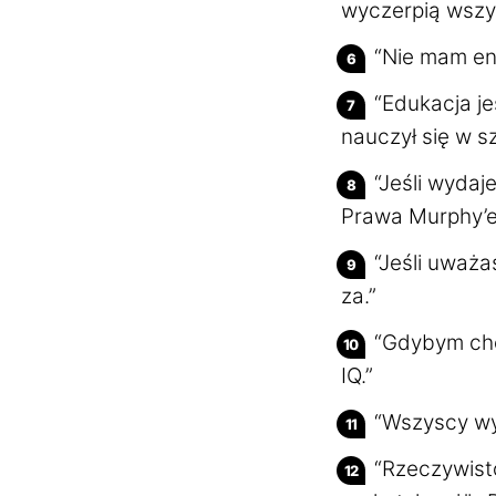
wyczerpią wszys
“Nie mam ene
“Edukacja je
nauczył się w sz
“Jeśli wydaj
Prawa Murphy’e
“Jeśli uważa
za.”
“Gdybym chci
IQ.”
“Wszyscy wyd
“Rzeczywisto