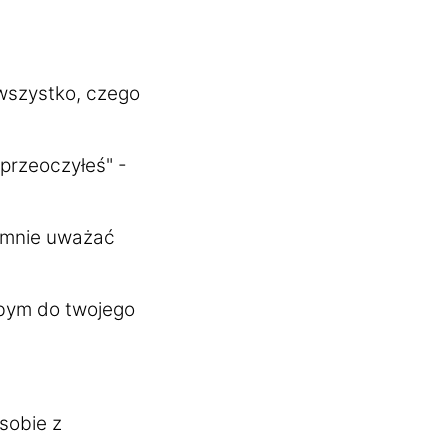
 wszystko, czego
 przeoczyłeś" -
ł mnie uważać
łbym do twojego
 sobie z