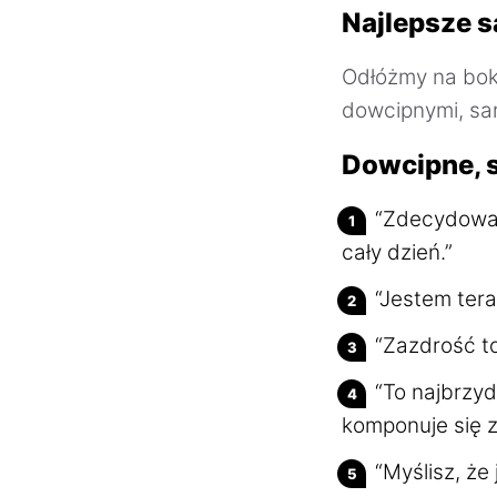
Najlepsze s
Odłóżmy na bok
dowcipnymi, sa
Dowcipne, 
“Zdecydowan
cały dzień.”
“Jestem tera
“Zazdrość t
“To najbrzyd
komponuje się z
“Myślisz, że