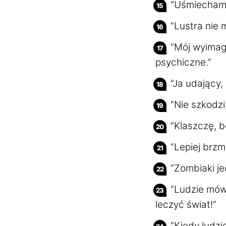
“Uśmiecham 
“Lustra nie 
“Mój wyimag
psychiczne.”
“Ja udający,
“Nie szkodzi
“Klaszczę, b
“Lepiej brzm
“Zombiaki je
“Ludzie mów
leczyć świat!”
“Kiedy ludzi