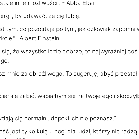
tkie inne możliwości". - Abba Eban
rgii, by udawać, że cię lubię.”
st tym, co pozostaje po tym, jak człowiek zapomni
kole."- Albert Einstein
e się, że wszystko idzie dobrze, to najwyraźniej coś
go.
sz mnie za obraźliwego. To sugeruję, abyś przesta
ał się zabić, wspiąłbym się na twoje ego i skoczy
ają się normalni, dopóki ich nie poznasz.”
ść jest tylko kulą u nogi dla ludzi, którzy nie radzą