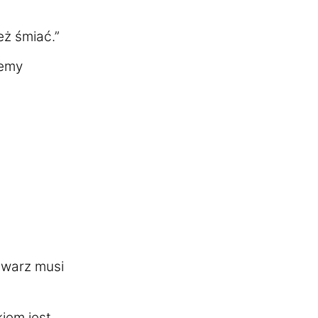
eż śmiać.”
lemy
twarz musi
iem jest