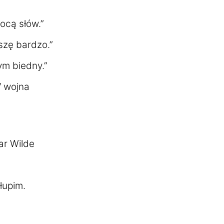
ocą słów.”
szę bardzo.”
ym biedny.”
V wojna
ar Wilde
łupim.