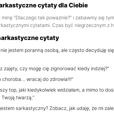
arkastyczne cytaty dla Ciebie
 minę “Dlaczego tak poważnie?” i zabawmy się ty
rkastycznymi cytatami. Czas być niegrzecznym z 
sarkastyczne cytaty
ie jestem poranną osobą, ale często decyduję się
z zajęty, czy mogę cię zignorować kiedy indziej?”
o choroba… wracaj do zdrowia!!!”
szy top, jaki kiedykolwiek widziałam, a mimo to do
 Twoją twarzą.”
 jestem sarkastyczny? Zobacz, jak udaję, że mi zale