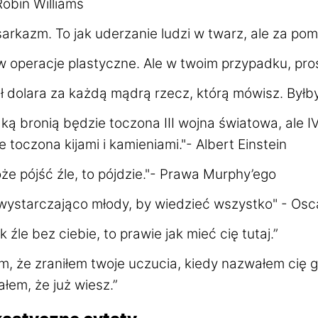
Robin Williams
arkazm. To jak uderzanie ludzi w twarz, ale za pom
w operacje plastyczne. Ale w twoim przypadku, pro
ł dolara za każdą mądrą rzecz, którą mówisz. Byłb
aką bronią będzie toczona III wojna światowa, ale I
 toczona kijami i kamieniami."- Albert Einstein
oże pójść źle, to pójdzie."- Prawa Murphy’ego
 wystarczająco młody, by wiedzieć wszystko" - Osc
k źle bez ciebie, to prawie jak mieć cię tutaj.”
, że zraniłem twoje uczucia, kiedy nazwałem cię g
em, że już wiesz.”