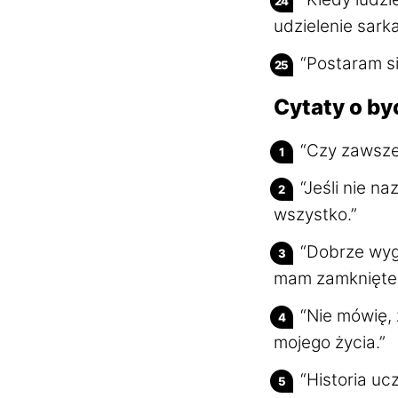
udzielenie sark
“Postaram si
Cytaty o b
“Czy zawsze 
“Jeśli nie n
wszystko.”
“Dobrze wyg
mam zamknięte 
“Nie mówię, 
mojego życia.”
“Historia uc