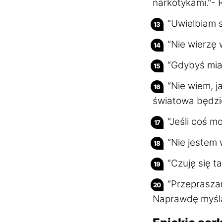
narkotykami."- 
“Uwielbiam s
“Nie wierzę 
“Gdybyś mia
“Nie wiem, j
światowa będzie
“Jeśli coś m
“Nie jestem
“Czuję się ta
“Przepraszam
Naprawdę myślał