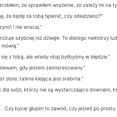
zrobiłem, że sprawiłem wrażenie, że zależy mi na t
uję, że będę za tobą tęsknić, czy odejdziesz?”
yno! I nie wracaj.”
różuje szybciej niż dźwięk. To dlatego niektórzy lu
e mówią.”
się z tobą, ale wtedy obaj bylibyśmy w błędzie.”
 ziewam, gdy jestem zainteresowany.”
st złote, taśma klejąca jest srebrna.”
t dla ludzi, którzy nie są wystarczająco dowcipni, 
… Czy bycie głupim to zawód, czy jesteś po prostu