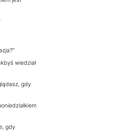
”
azja?”
akbyś wiedział
glądasz, gdy
poniedziałkiem
e, gdy