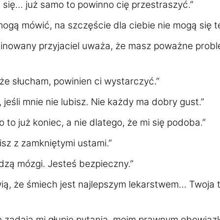
się… już samo to powinno cię przestraszyć.”
mogą mówić, na szczęście dla ciebie nie mogą się t
inowany przyjaciel uważa, że masz poważne prob
 że słucham, powinien ci wystarczyć.”
, jeśli mnie nie lubisz. Nie każdy ma dobry gust.”
o to już koniec, a nie dlatego, że mi się podoba.”
isz z zamkniętymi ustami.”
dzą mózgi. Jesteś bezpieczny.”
ią, że śmiech jest najlepszym lekarstwem… Twoja 
e zadają mi głupie pytania, moim prawnym obowiązk