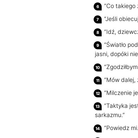
“Co takiego 
“Jeśli obiec
“Idź, dziewcz
“Światło pod
jasni, dopóki ni
“Zgodziłbym 
“Mów dalej,
“Milczenie je
“Taktyka jes
sarkazmu.”
“Powiedz mi