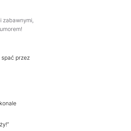
mi zabawnymi,
humorem!
 spać przez
skonale
ży!”