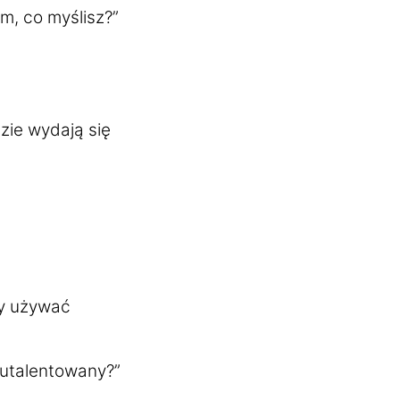
ym, co myślisz?”
dzie wydają się
by używać
 utalentowany?”