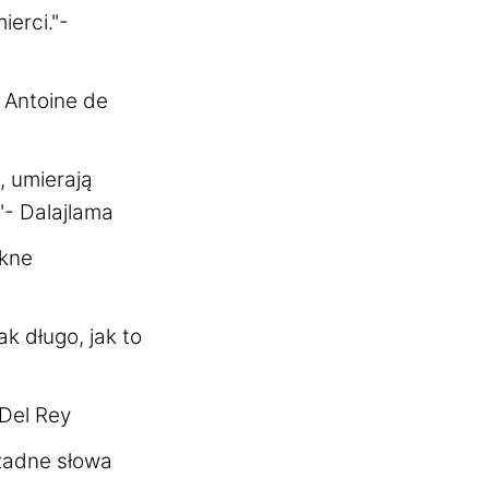
ierci."-
 Antoine de
i, umierają
"- Dalajlama
ękne
k długo, jak to
 Del Rey
 żadne słowa