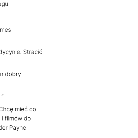
agu
ames
ycynie. Stracić
en dobry
.”
 Chcę mieć co
 i filmów do
nder Payne