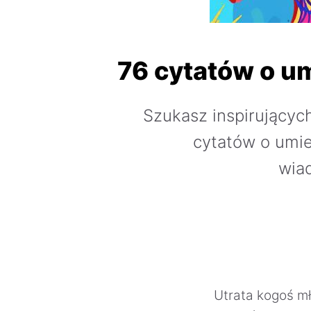
76 cytatów o u
Szukasz inspirującyc
cytatów o umie
wia
Utrata kogoś mł