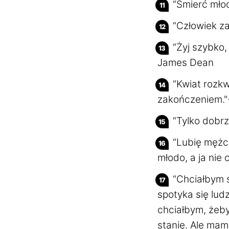
“Śmierć mło
“Człowiek za
“Żyj szybko,
James Dean
“Kwiat rozkw
zakończeniem."-
“Tylko dobrz
“Lubię mężcz
młodo, a ja nie
“Chciałbym s
spotyka się lud
chciałbym, żeby
stanie. Ale mam