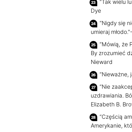
“Tak wielu l
Dye
“Nigdy się ni
umieraj młodo."
“Mówią, że P
By zrozumieć dz
Nieward
“Nieważne, j
“Nie zaakce
uzdrawiania. Ból
Elizabeth B. Br
“Częścią ame
Amerykanie, któ