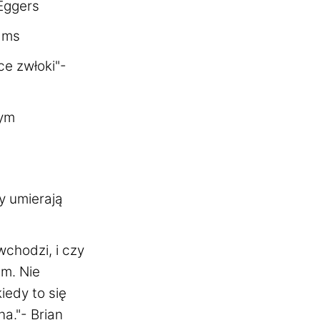
Eggers
iams
ce zwłoki"-
nym
y umierają
wchodzi, i czy
em. Nie
iedy to się
a."- Brian