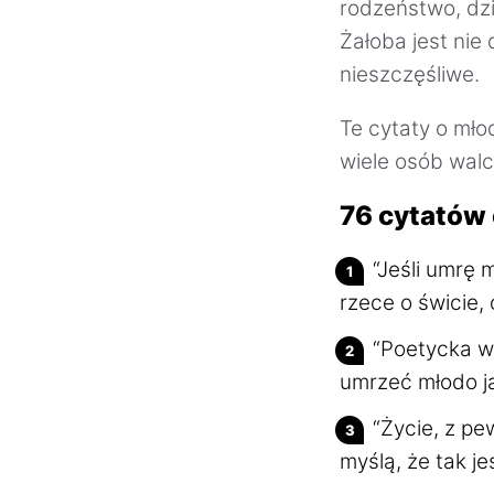
rodzeństwo, dzi
Żałoba jest nie 
nieszczęśliwe.
Te cytaty o mło
wiele osób walc
76 cytatów 
“Jeśli umrę 
rzece o świcie, 
“Poetycka wr
umrzeć młodo j
“Życie, z pe
myślą, że tak j