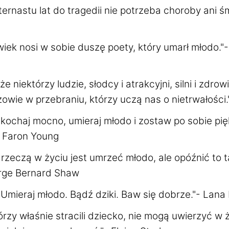
ernastu lat do tragedii nie potrzeba choroby ani śm
iek nosi w sobie duszę poety, który umarł młodo."-
że niektórzy ludzie, słodcy i atrakcyjni, silni i zdrow
zowie w przebraniu, którzy uczą nas o nietrwałości.
 kochaj mocno, umieraj młodo i zostaw po sobie pi
- Faron Young
rzeczą w życiu jest umrzeć młodo, ale opóźnić to ta
orge Bernard Shaw
 Umieraj młodo. Bądź dziki. Baw się dobrze."- Lana
órzy właśnie stracili dziecko, nie mogą uwierzyć w