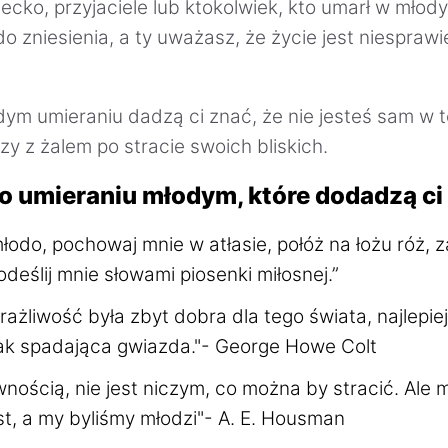
ecko, przyjaciele lub ktokolwiek, kto umarł w młod
do zniesienia, a ty uważasz, że życie jest niesprawi
dym umieraniu dadzą ci znać, że nie jesteś sam w t
zy z żalem po stracie swoich bliskich.
o umieraniu młodym, które dodadzą ci
młodo, pochowaj mnie w atłasie, połóż na łożu róż, 
odeślij mnie słowami piosenki miłosnej.”
ażliwość była zbyt dobra dla tego świata, najlepiej
ak spadająca gwiazda."- George Howe Colt
wnością, nie jest niczym, co można by stracić. Ale m
est, a my byliśmy młodzi"- A. E. Housman