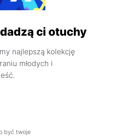
dadzą ci otuchy
my najlepszą kolekcję
raniu młodych i
eść.
o być twoje