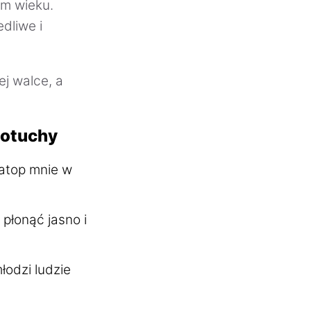
ym wieku.
edliwe i
ej walce, a
 otuchy
zatop mnie w
 płonąć jasno i
łodzi ludzie