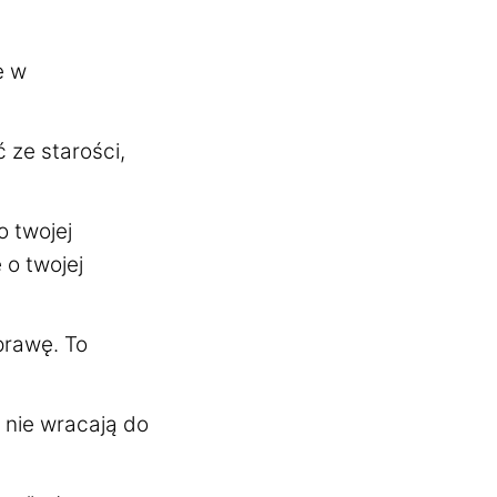
e w
 ze starości,
o twojej
 o twojej
prawę. To
y nie wracają do