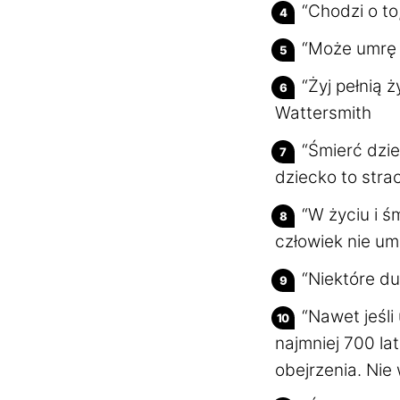
“Chodzi o to
“Może umrę 
“Żyj pełnią 
Wattersmith
“Śmierć dzi
dziecko to stra
“W życiu i ś
człowiek nie um
“Niektóre du
“Nawet jeśli
najmniej 700 la
obejrzenia. Nie