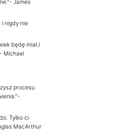
one."- James
 i nigdy nie
wiek będę miał /
"- Michael
czysz procesu
ienia."-
o. Tylko ci
ouglas MacArthur