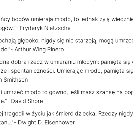
eńcy bogów umierają młodo, to jednak żyją wieczni
ogów."- Fryderyk Nietzsche
kochają głęboko, nigdy się nie starzeją; mogą umrzeć
odo."- Arthur Wing Pinero
dna dobra rzecz w umieraniu młodym: pamięta się 
rze i spontaniczności. Umierając młodo, pamięta się
an Smithson
 i umrzeć młodo to gówno, jeśli masz szansę na po
ie."- David Shore
ej tragedii w życiu jak śmierć dziecka. Rzeczy nigd
anu."- Dwight D. Eisenhower