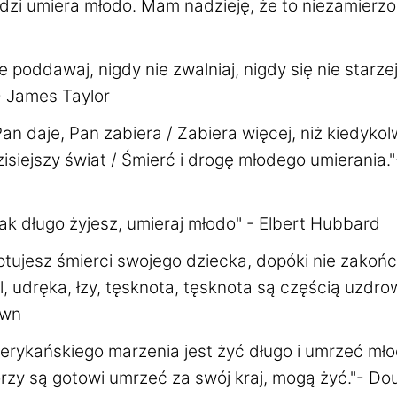
udzi umiera młodo. Mam nadzieję, że to niezamierz
e poddawaj, nigdy nie zwalniaj, nigdy się nie starzej
- James Taylor
an daje, Pan zabiera / Zabiera więcej, niż kiedykol
isiejszy świat / Śmierć i drogę młodego umierania.
ak długo żyjesz, umieraj młodo" - Elbert Hubbard
ptujesz śmierci swojego dziecka, dopóki nie zakoń
, udręka, łzy, tęsknota, tęsknota są częścią uzdrow
own
rykańskiego marzenia jest żyć długo i umrzeć młod
rzy są gotowi umrzeć za swój kraj, mogą żyć."- D