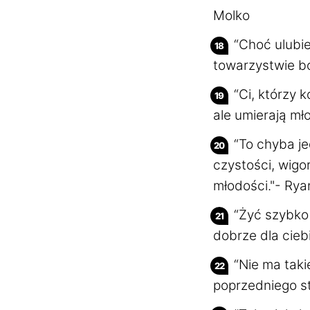
Molko
“Choć ulubi
towarzystwie b
“Ci, którzy 
ale umierają mł
“To chyba je
czystości, wigo
młodości."- Ry
“Żyć szybko
dobrze dla cieb
“Nie ma taki
poprzedniego st