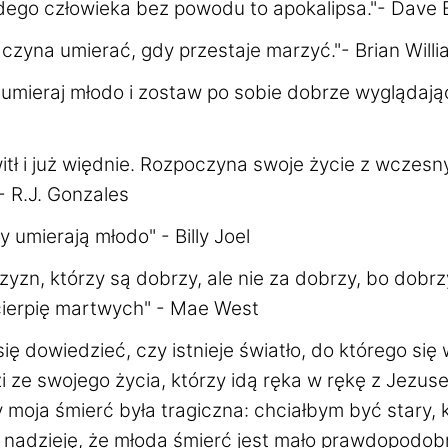
dego człowieka bez powodu to apokalipsa."- Dave 
czyna umierać, gdy przestaje marzyć."- Brian Will
 umieraj młodo i zostaw po sobie dobrze wyglądają
itł i już więdnie. Rozpoczyna swoje życie z wczes
 R.J. Gonzales
y umierają młodo" - Billy Joel
yzn, którzy są dobrzy, ale nie za dobrzy, bo dobrz
 cierpię martwych" - Mae West
ię dowiedzieć, czy istnieje światło, do którego się 
zi ze swojego życia, którzy idą ręka w rękę z Jezus
 moja śmierć była tragiczna: chciałbym być stary, k
 nadzieję, że młoda śmierć jest mało prawdopodobn