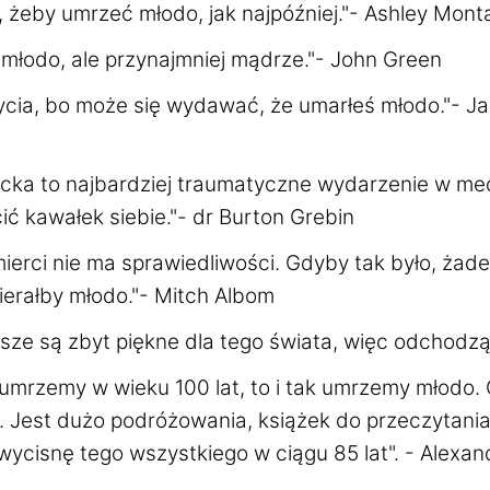
, żeby umrzeć młodo, jak najpóźniej."- Ashley Mont
młodo, ale przynajmniej mądrze."- John Green
życia, bo może się wydawać, że umarłeś młodo."- J
ecka to najbardziej traumatyczne wydarzenie w med
cić kawałek siebie."- dr Burton Grebin
mierci nie ma sprawiedliwości. Gdyby tak było, żad
ierałby młodo."- Mitch Albom
sze są zbyt piękne dla tego świata, więc odchodzą
 umrzemy w wieku 100 lat, to i tak umrzemy młodo.
t. Jest dużo podróżowania, książek do przeczytania
 wycisnę tego wszystkiego w ciągu 85 lat". - Alexa