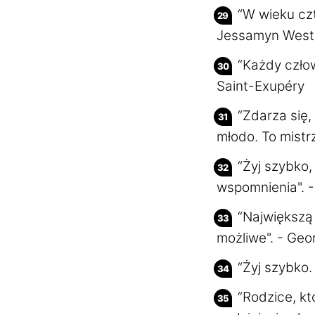
“W wieku czt
Jessamyn West
“Każdy człow
Saint-Exupéry
“Zdarza się, 
młodo. To mistr
“Żyj szybko,
wspomnienia". 
“Największą 
możliwe". - Ge
“Żyj szybko.
“Rodzice, kt