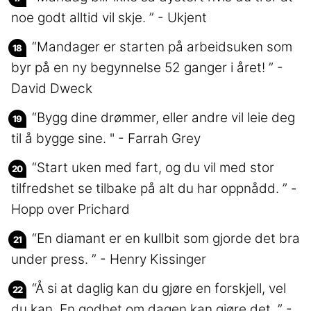
noe godt alltid vil skje. ” - Ukjent
“Mandager er starten på arbeidsuken som
byr på en ny begynnelse 52 ganger i året! ” -
David Dweck
“Bygg dine drømmer, eller andre vil leie deg
til å bygge sine. " - Farrah Grey
“Start uken med fart, og du vil med stor
tilfredshet se tilbake på alt du har oppnådd. ” -
Hopp over Prichard
“En diamant er en kullbit som gjorde det bra
under press. ” - Henry Kissinger
“Å si at daglig kan du gjøre en forskjell, vel
du kan. En godhet om dagen kan gjøre det. ” -