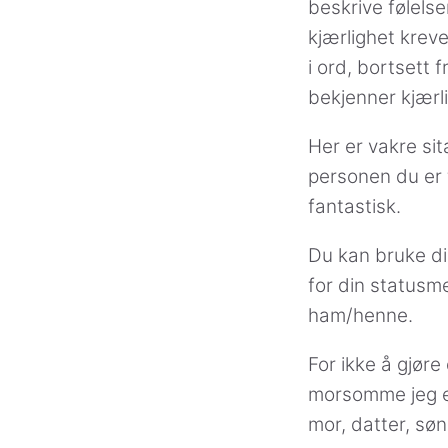
beskrive følels
kjærlighet krev
i ord, bortsett 
bekjenner kjærli
Her er vakre sit
personen du er f
fantastisk.
Du kan bruke di
for din statusme
ham/henne.
For ikke å gjøre 
morsomme jeg el
mor, datter, søn