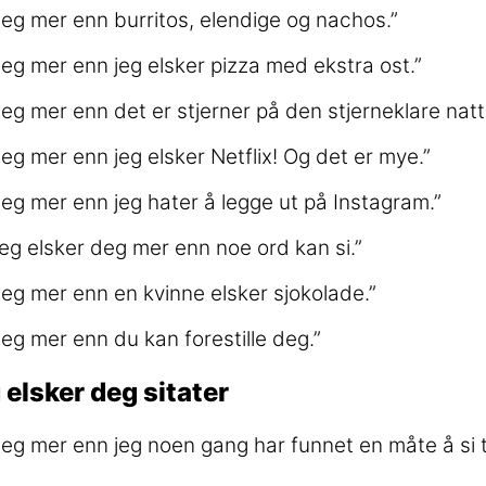
deg mer enn burritos, elendige og nachos.”
deg mer enn jeg elsker pizza med ekstra ost.”
deg mer enn det er stjerner på den stjerneklare natt
deg mer enn jeg elsker Netflix! Og det er mye.”
deg mer enn jeg hater å legge ut på Instagram.”
jeg elsker deg mer enn noe ord kan si.”
deg mer enn en kvinne elsker sjokolade.”
deg mer enn du kan forestille deg.”
 elsker deg sitater
deg mer enn jeg noen gang har funnet en måte å si ti