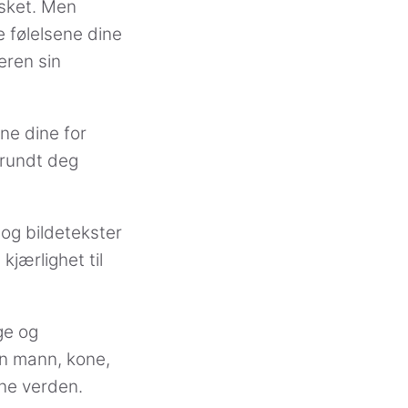
lsket. Men
e følelsene dine
neren sin
ene dine for
t rundt deg
og bildetekster
kjærlighet til
ige og
in mann, kone,
nne verden.