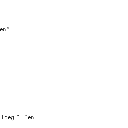
en.”
l deg. ” - Ben