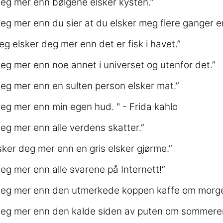
deg mer enn bølgene elsker kysten.”
deg mer enn du sier at du elsker meg flere ganger en
eg elsker deg mer enn det er fisk i havet.”
deg mer enn noe annet i universet og utenfor det.”
deg mer enn en sulten person elsker mat.”
deg mer enn min egen hud. " - Frida kahlo
deg mer enn alle verdens skatter.”
lsker deg mer enn en gris elsker gjørme.”
deg mer enn alle svarene på Internett!”
 deg mer enn den utmerkede koppen kaffe om morg
 deg mer enn den kalde siden av puten om sommere