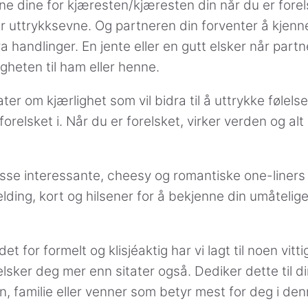
ene dine for kjæresten/kjæresten din når du er fore
er uttrykksevne. Og partneren din forventer å kjenn
fra handlinger. En jente eller en gutt elsker når part
gheten til ham eller henne.
ater om kjærlighet som vil bidra til å uttrykke følels
orelsket i. Når du er forelsket, virker verden og al
sse interessante, cheesy og romantiske one-liners 
lding, kort og hilsener for å bekjenne din umåtelige 
det for formelt og klisjéaktig har vi lagt til noen vitt
sker deg mer enn sitater også. Dediker dette til d
n, familie eller venner som betyr mest for deg i de