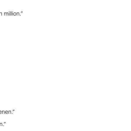
 million.”
enen.”
n.”