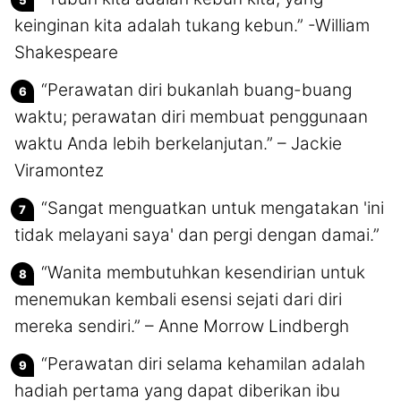
keinginan kita adalah tukang kebun.” -William
Shakespeare
“Perawatan diri bukanlah buang-buang
waktu; perawatan diri membuat penggunaan
waktu Anda lebih berkelanjutan.” – Jackie
Viramontez
“Sangat menguatkan untuk mengatakan 'ini
tidak melayani saya' dan pergi dengan damai.”
“Wanita membutuhkan kesendirian untuk
menemukan kembali esensi sejati dari diri
mereka sendiri.” – Anne Morrow Lindbergh
“Perawatan diri selama kehamilan adalah
hadiah pertama yang dapat diberikan ibu