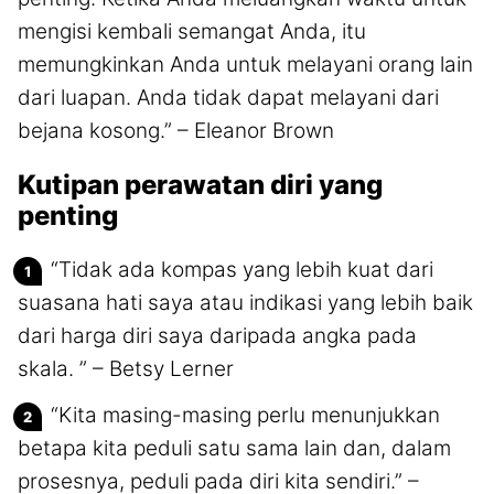
mengisi kembali semangat Anda, itu
memungkinkan Anda untuk melayani orang lain
dari luapan. Anda tidak dapat melayani dari
bejana kosong.” – Eleanor Brown
Kutipan perawatan diri yang
penting
“Tidak ada kompas yang lebih kuat dari
suasana hati saya atau indikasi yang lebih baik
dari harga diri saya daripada angka pada
skala. ” – Betsy Lerner
“Kita masing-masing perlu menunjukkan
betapa kita peduli satu sama lain dan, dalam
prosesnya, peduli pada diri kita sendiri.” –