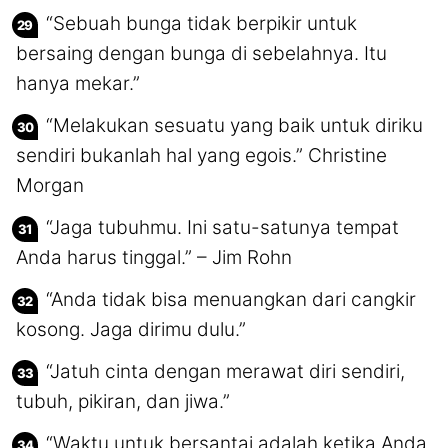
“Sebuah bunga tidak berpikir untuk
bersaing dengan bunga di sebelahnya. Itu
hanya mekar.”
“Melakukan sesuatu yang baik untuk diriku
sendiri bukanlah hal yang egois.” Christine
Morgan
“Jaga tubuhmu. Ini satu-satunya tempat
Anda harus tinggal.” – Jim Rohn
“Anda tidak bisa menuangkan dari cangkir
kosong. Jaga dirimu dulu.”
“Jatuh cinta dengan merawat diri sendiri,
tubuh, pikiran, dan jiwa.”
“Waktu untuk bersantai adalah ketika Anda