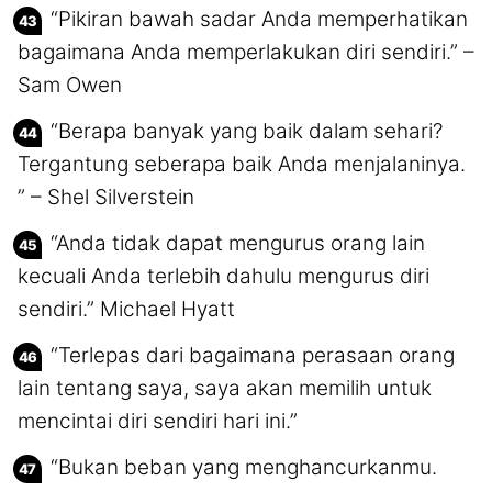
“Pikiran bawah sadar Anda memperhatikan
bagaimana Anda memperlakukan diri sendiri.” –
Sam Owen
“Berapa banyak yang baik dalam sehari?
Tergantung seberapa baik Anda menjalaninya.
” – Shel Silverstein
“Anda tidak dapat mengurus orang lain
kecuali Anda terlebih dahulu mengurus diri
sendiri.” Michael Hyatt
“Terlepas dari bagaimana perasaan orang
lain tentang saya, saya akan memilih untuk
mencintai diri sendiri hari ini.”
“Bukan beban yang menghancurkanmu.