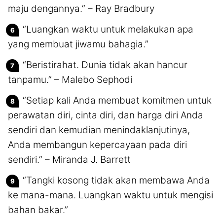
maju dengannya.” – Ray Bradbury
“Luangkan waktu untuk melakukan apa
yang membuat jiwamu bahagia.”
“Beristirahat. Dunia tidak akan hancur
tanpamu.” – Malebo Sephodi
“Setiap kali Anda membuat komitmen untuk
perawatan diri, cinta diri, dan harga diri Anda
sendiri dan kemudian menindaklanjutinya,
Anda membangun kepercayaan pada diri
sendiri.” – Miranda J. Barrett
“Tangki kosong tidak akan membawa Anda
ke mana-mana. Luangkan waktu untuk mengisi
bahan bakar.”