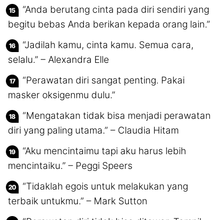
“Anda berutang cinta pada diri sendiri yang
begitu bebas Anda berikan kepada orang lain.”
“Jadilah kamu, cinta kamu. Semua cara,
selalu.” – Alexandra Elle
“Perawatan diri sangat penting. Pakai
masker oksigenmu dulu.”
“Mengatakan tidak bisa menjadi perawatan
diri yang paling utama.” – Claudia Hitam
“Aku mencintaimu tapi aku harus lebih
mencintaiku.” – Peggi Speers
“Tidaklah egois untuk melakukan yang
terbaik untukmu.” – Mark Sutton