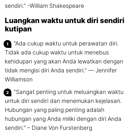
sendiri.” -William Shakespeare
Luangkan waktu untuk diri sendiri
kutipan
“Ada cukup waktu untuk perawatan diri.
Tidak ada cukup waktu untuk menebus
kehidupan yang akan Anda lewatkan dengan
tidak mengisi diri Anda sendiri.” — Jennifer
Williamson
“Sangat penting untuk meluangkan waktu
untuk diri sendiri dan menemukan kejelasan.
Hubungan yang paling penting adalah
hubungan yang Anda miliki dengan diri Anda
sendiri.” – Diane Von Furstenberg