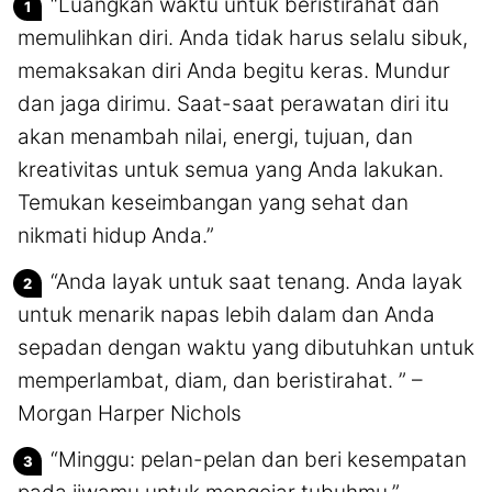
“Luangkan waktu untuk beristirahat dan
memulihkan diri. Anda tidak harus selalu sibuk,
memaksakan diri Anda begitu keras. Mundur
dan jaga dirimu. Saat-saat perawatan diri itu
akan menambah nilai, energi, tujuan, dan
kreativitas untuk semua yang Anda lakukan.
Temukan keseimbangan yang sehat dan
nikmati hidup Anda.”
“Anda layak untuk saat tenang. Anda layak
untuk menarik napas lebih dalam dan Anda
sepadan dengan waktu yang dibutuhkan untuk
memperlambat, diam, dan beristirahat. ” –
Morgan Harper Nichols
“Minggu: pelan-pelan dan beri kesempatan