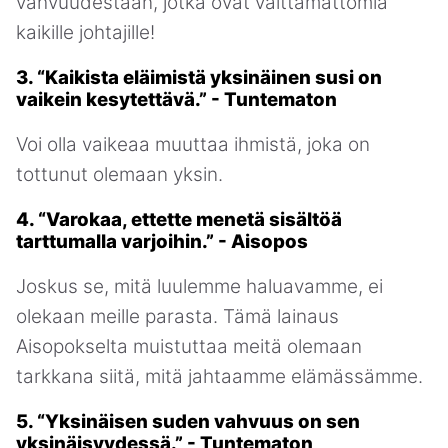
vahvuudestaan, jotka ovat välttämättömiä
kaikille johtajille!
3. “Kaikista eläimistä yksinäinen susi on
vaikein kesytettävä.” - Tuntematon
Voi olla vaikeaa muuttaa ihmistä, joka on
tottunut olemaan yksin.
4. “Varokaa, ettette menetä sisältöä
tarttumalla varjoihin.” - Aisopos
Joskus se, mitä luulemme haluavamme, ei
olekaan meille parasta. Tämä lainaus
Aisopokselta muistuttaa meitä olemaan
tarkkana siitä, mitä jahtaamme elämässämme.
5. “Yksinäisen suden vahvuus on sen
yksinäisyydessä.” - Tuntematon