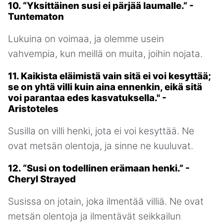
10. “Yksittäinen susi ei pärjää laumalle.” -
Tuntematon
Lukuina on voimaa, ja olemme usein
vahvempia, kun meillä on muita, joihin nojata.
11. Kaikista eläimistä vain sitä ei voi kesyttää;
se on yhtä villi kuin aina ennenkin, eikä sitä
voi parantaa edes kasvatuksella." -
Aristoteles
Susilla on villi henki, jota ei voi kesyttää. Ne
ovat metsän olentoja, ja sinne ne kuuluvat.
12. “Susi on todellinen erämaan henki.” -
Cheryl Strayed
Susissa on jotain, joka ilmentää villiä. Ne ovat
metsän olentoja ja ilmentävät seikkailun