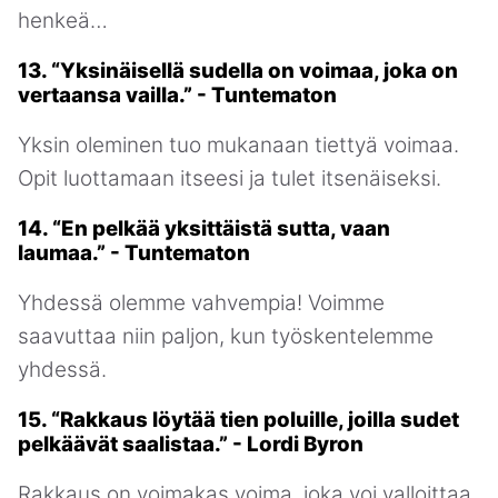
henkeä…
13. “Yksinäisellä sudella on voimaa, joka on
vertaansa vailla.” - Tuntematon
Yksin oleminen tuo mukanaan tiettyä voimaa.
Opit luottamaan itseesi ja tulet itsenäiseksi.
14. “En pelkää yksittäistä sutta, vaan
laumaa.” - Tuntematon
Yhdessä olemme vahvempia! Voimme
saavuttaa niin paljon, kun työskentelemme
yhdessä.
15. “Rakkaus löytää tien poluille, joilla sudet
pelkäävät saalistaa.” - Lordi Byron
Rakkaus on voimakas voima, joka voi valloittaa