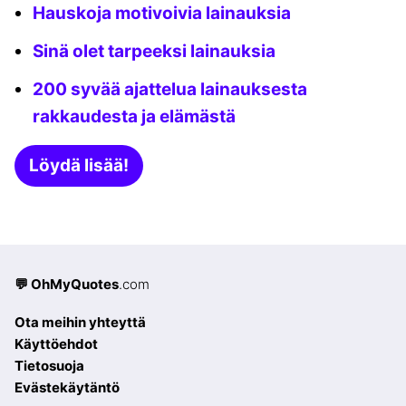
Hauskoja motivoivia lainauksia
Sinä olet tarpeeksi lainauksia
200 syvää ajattelua lainauksesta
rakkaudesta ja elämästä
Löydä lisää!
💬 OhMyQuotes
.com
Ota meihin yhteyttä
Käyttöehdot
Tietosuoja
Evästekäytäntö