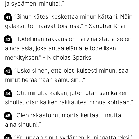
ja sydämeni minulta!.”
“Sinun kätesi koskettaa minun kättäni. Näin
galaksit törmäävät toisiinsa." - Sanober Khan
“Todellinen rakkaus on harvinaista, ja se on
ainoa asia, joka antaa elämälle todellisen
merkityksen." - Nicholas Sparks
“Usko siihen, että olet ikuisesti minun, saa
minut heräämään aamuisin…”
“Otit minulta kaiken, joten otan sen kaiken
sinulta, otan kaiken rakkautesi minua kohtaan.”
“Olen rakastunut monta kertaa… mutta
aina sinuun!.”
“Kruunaan sinut sydämeni kuningattareksi.”