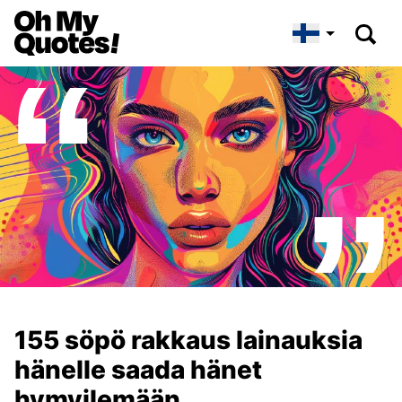
155 söpö rakkaus lainauksia
hänelle saada hänet
hymyilemään