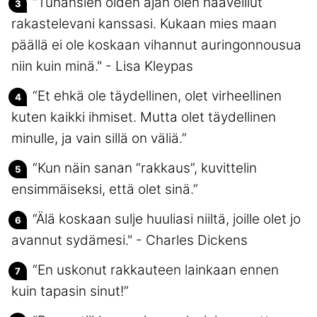
“Tuhansien öiden ajan olen haaveillut
rakastelevani kanssasi. Kukaan mies maan
päällä ei ole koskaan vihannut auringonnousua
niin kuin minä." - Lisa Kleypas
“Et ehkä ole täydellinen, olet virheellinen
kuten kaikki ihmiset. Mutta olet täydellinen
minulle, ja vain sillä on väliä.”
“Kun näin sanan “rakkaus”, kuvittelin
ensimmäiseksi, että olet sinä.”
“Älä koskaan sulje huuliasi niiltä, joille olet jo
avannut sydämesi." - Charles Dickens
“En uskonut rakkauteen lainkaan ennen
kuin tapasin sinut!”