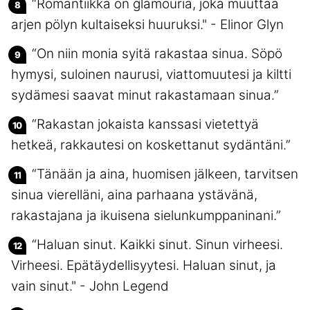
“Romantiikka on glamouria, joka muuttaa
arjen pölyn kultaiseksi huuruksi." - Elinor Glyn
“On niin monia syitä rakastaa sinua. Söpö
hymysi, suloinen naurusi, viattomuutesi ja kiltti
sydämesi saavat minut rakastamaan sinua.”
“Rakastan jokaista kanssasi vietettyä
hetkeä, rakkautesi on koskettanut sydäntäni.”
“Tänään ja aina, huomisen jälkeen, tarvitsen
sinua vierelläni, aina parhaana ystävänä,
rakastajana ja ikuisena sielunkumppaninani.”
“Haluan sinut. Kaikki sinut. Sinun virheesi.
Virheesi. Epätäydellisyytesi. Haluan sinut, ja
vain sinut." - John Legend