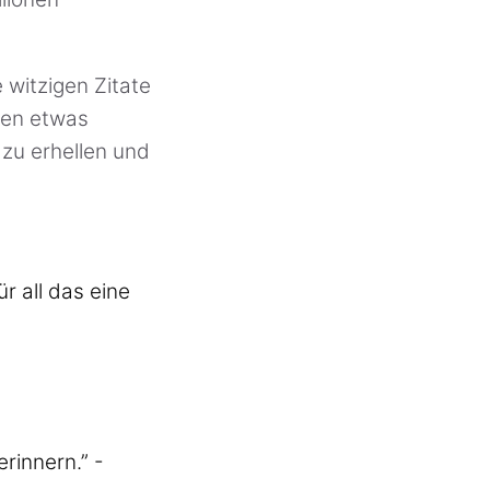
 witzigen Zitate
den etwas
 zu erhellen und
r all das eine
rinnern.” -