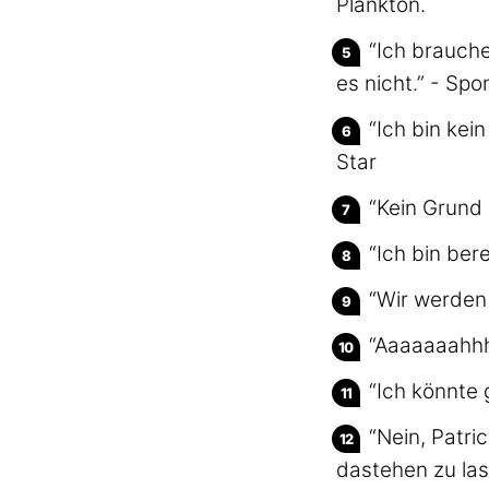
Plankton.
“Ich brauche
es nicht.” - Sp
“Ich bin kei
Star
“Kein Grund 
“Ich bin bere
“Wir werden 
“Aaaaaaahhh
“Ich könnte
“Nein, Patr
dastehen zu las