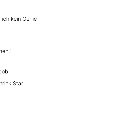
 ich kein Genie
nen." -
ebob
trick Star