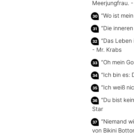
Meerjungfrau. 
“Wo ist mein
“Die innere
“Das Leben i
- Mr. Krabs
“Oh mein Got
“Ich bin es:
“Ich weiß ni
“Du bist ke
Star
“Niemand wi
von Bikini Bott