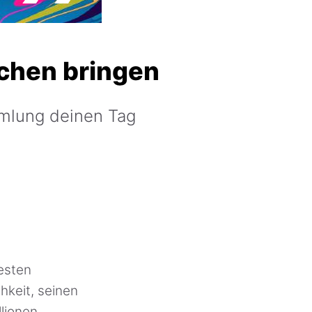
achen bringen
mlung deinen Tag
esten
hkeit, seinen
llionen