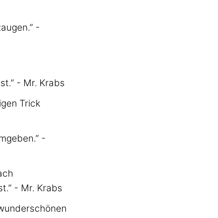
zaugen.” -
st.” - Mr. Krabs
igen Trick
umgeben.” -
ach
t.” - Mr. Krabs
r wunderschönen