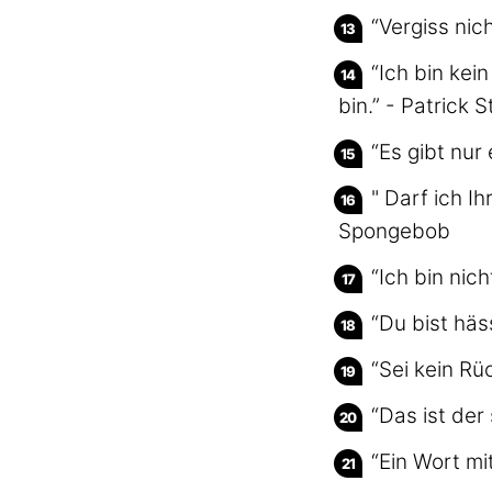
“Vergiss nic
“Ich bin kei
bin.” - Patrick S
“Es gibt nur
" Darf ich I
Spongebob
“Ich bin nic
“Du bist häs
“Sei kein Rü
“Das ist der
“Ein Wort mi