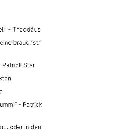
el.” - Thaddäus
eine brauchst.”
 Patrick Star
nkton
b
umm!” - Patrick
en… oder in dem