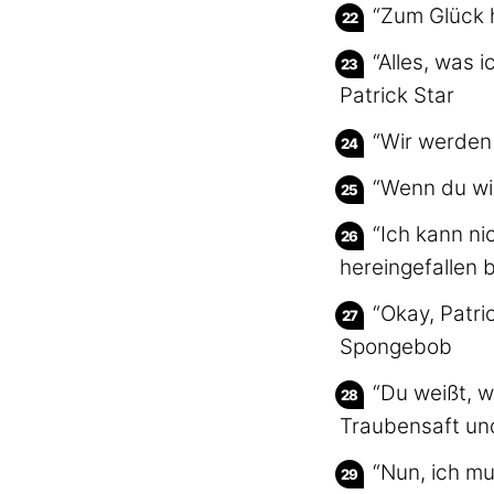
“Zum Glück h
“Alles, was 
Patrick Star
“Wir werden 
“Wenn du wil
“Ich kann ni
hereingefallen 
“Okay, Patri
Spongebob
“Du weißt, 
Traubensaft und
“Nun, ich mu