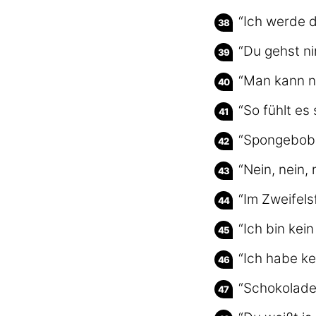
“Ich werde 
“Du gehst n
“Man kann n
“So fühlt es
“Spongebob, 
“Nein, nein,
“Im Zweifelsf
“Ich bin ke
“Ich habe ke
“Schokolade 