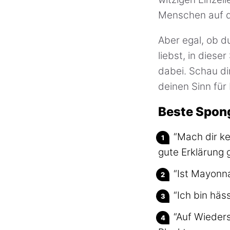
Menschen auf d
Aber egal, ob du
liebst, in dies
dabei. Schau di
deinen Sinn fü
Beste Spon
“Mach dir ke
gute Erklärung 
“Ist Mayonna
“Ich bin häs
“Auf Wieders