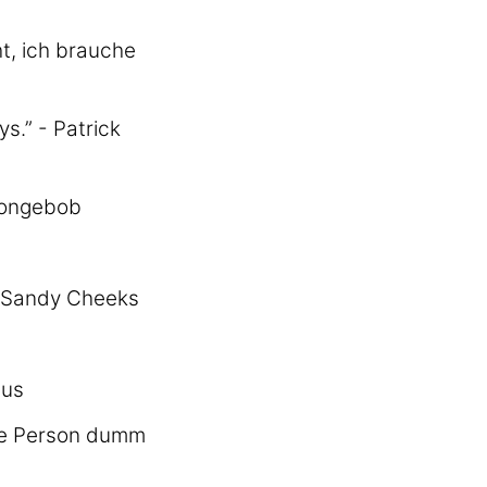
ht, ich brauche
s.” - Patrick
Spongebob
- Sandy Cheeks
äus
ere Person dumm