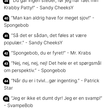
“Du går ingen steder, før jeg har fået min
Krabby Patty!” - Sandy CheeksY
“Man kan aldrig have for meget sjov!” -
Spongebob
“Så det er sådan, det føles at være
populær.” - Sandy CheeksY
“Spongebob, du er fyret!” - Mr. Krabs
“Nej, nej, nej, nej! Det hele er et spørgsmål
om perspektiv.” - Spongebob
“Når du er i tvivl…gør ingenting.” - Patrick
Star
“Jeg er ikke et dumt dyr! Jeg er en svamp!”
- SvampeBob