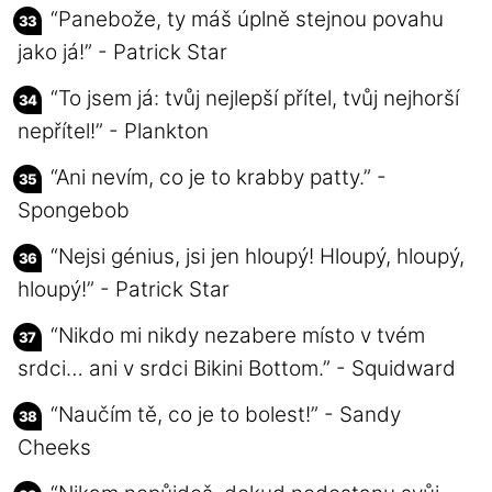
“Panebože, ty máš úplně stejnou povahu
jako já!” - Patrick Star
“To jsem já: tvůj nejlepší přítel, tvůj nejhorší
nepřítel!” - Plankton
“Ani nevím, co je to krabby patty.” -
Spongebob
“Nejsi génius, jsi jen hloupý! Hloupý, hloupý,
hloupý!” - Patrick Star
“Nikdo mi nikdy nezabere místo v tvém
srdci… ani v srdci Bikini Bottom.” - Squidward
“Naučím tě, co je to bolest!” - Sandy
Cheeks