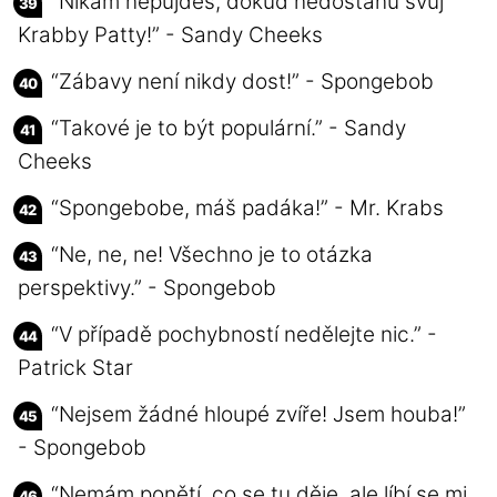
“Nikam nepůjdeš, dokud nedostanu svůj
Krabby Patty!” - Sandy Cheeks
“Zábavy není nikdy dost!” - Spongebob
“Takové je to být populární.” - Sandy
Cheeks
“Spongebobe, máš padáka!” - Mr. Krabs
“Ne, ne, ne! Všechno je to otázka
perspektivy.” - Spongebob
“V případě pochybností nedělejte nic.” -
Patrick Star
“Nejsem žádné hloupé zvíře! Jsem houba!”
- Spongebob
“Nemám ponětí, co se tu děje, ale líbí se mi