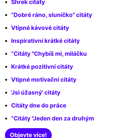
Shrek citáty
“Dobré ráno, sluníčko" citáty
Vtipné kávové citáty
Inspirativní krátké citáty
“Citáty "Chybíš mi, miláčku
Krátké pozitivní citáty
Vtipné motivační citáty
'Jsi úžasný' citáty
Citáty dne do práce
“Citáty "Jeden den za druhým
Objevte více!