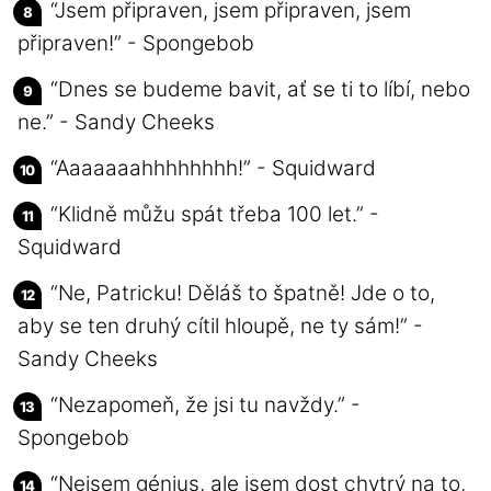
“Jsem připraven, jsem připraven, jsem
připraven!” - Spongebob
“Dnes se budeme bavit, ať se ti to líbí, nebo
ne.” - Sandy Cheeks
“Aaaaaaahhhhhhhh!” - Squidward
“Klidně můžu spát třeba 100 let.” -
Squidward
“Ne, Patricku! Děláš to špatně! Jde o to,
aby se ten druhý cítil hloupě, ne ty sám!” -
Sandy Cheeks
“Nezapomeň, že jsi tu navždy.” -
Spongebob
“Nejsem génius, ale jsem dost chytrý na to,