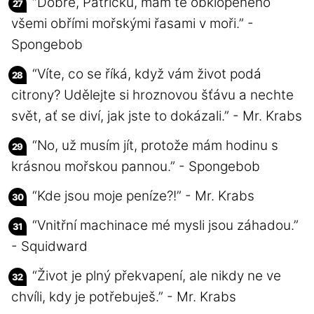
“Dobře, Patricku, mám tě obklopeného
všemi obřími mořskými řasami v moři.” -
Spongebob
“Víte, co se říká, když vám život podá
citrony? Udělejte si hroznovou šťávu a nechte
svět, ať se diví, jak jste to dokázali.” - Mr. Krabs
“No, už musím jít, protože mám hodinu s
krásnou mořskou pannou.” - Spongebob
“Kde jsou moje peníze?!” - Mr. Krabs
“Vnitřní machinace mé mysli jsou záhadou.”
- Squidward
“Život je plný překvapení, ale nikdy ne ve
chvíli, kdy je potřebuješ.” - Mr. Krabs