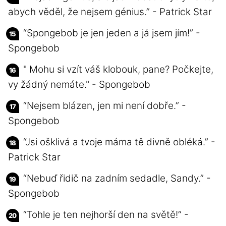
abych věděl, že nejsem génius.” - Patrick Star
“Spongebob je jen jeden a já jsem jím!” -
Spongebob
" Mohu si vzít váš klobouk, pane? Počkejte,
vy žádný nemáte." - Spongebob
“Nejsem blázen, jen mi není dobře.” -
Spongebob
“Jsi ošklivá a tvoje máma tě divně obléká.” -
Patrick Star
“Nebuď řidič na zadním sedadle, Sandy.” -
Spongebob
“Tohle je ten nejhorší den na světě!” -