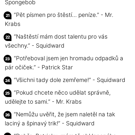
Spongebob
“Pět písmen pro štěstí… peníze.” - Mr.
Krabs
“Naštěstí mám dost talentu pro vás
všechny.” - Squidward
“Potřeboval jsem jen hromadu odpadků a
pár očiček.” - Patrick Star
“Všichni tady dole zemřeme!” - Squidward
“Pokud chcete něco udělat správně,
udělejte to sami.” - Mr. Krabs
“Nemůžu uvěřit, že jsem naletěl na tak
laciný a špinavý trik!” - Squidward