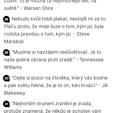
cizími. To je možná ta nejsmutnější věc na
světě." - Warsan Shire
Nebudu kvůli tobě plakat, nestojíš mi za to.
Pláču proto, že moje iluze o tom, kým jsi, byla
rozbita pravdou o tom, kým jsi. - Steve
Maraboli
“Musíme si navzájem nedůvěřovat. Je to
naše jediná obrana proti zradě." - Tennessee
Williams
“Dejte si pozor na člověka, který vás bodne
a pak světu řekne, že je to on, kdo krvácí." - Jill
Blakeway
“Nejhorším druhem zranění je zrada,
protože znamená, že někdo je ochoten vám