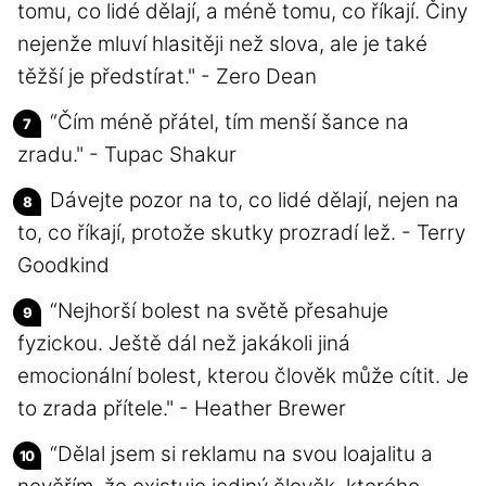
tomu, co lidé dělají, a méně tomu, co říkají. Činy
nejenže mluví hlasitěji než slova, ale je také
těžší je předstírat." - Zero Dean
“Čím méně přátel, tím menší šance na
zradu." - Tupac Shakur
Dávejte pozor na to, co lidé dělají, nejen na
to, co říkají, protože skutky prozradí lež. - Terry
Goodkind
“Nejhorší bolest na světě přesahuje
fyzickou. Ještě dál než jakákoli jiná
emocionální bolest, kterou člověk může cítit. Je
to zrada přítele." - Heather Brewer
“Dělal jsem si reklamu na svou loajalitu a