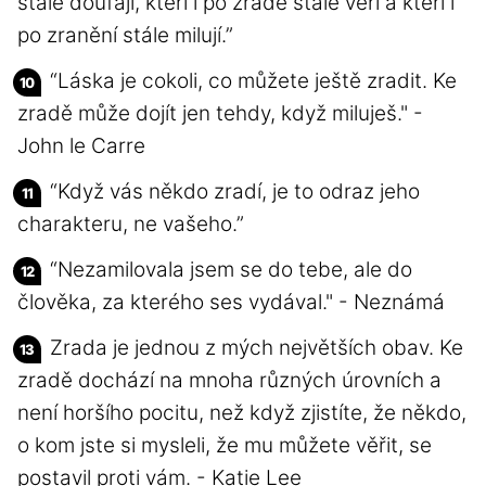
stále doufají, kteří i po zradě stále věří a kteří i
po zranění stále milují.”
“Láska je cokoli, co můžete ještě zradit. Ke
zradě může dojít jen tehdy, když miluješ." -
John le Carre
“Když vás někdo zradí, je to odraz jeho
charakteru, ne vašeho.”
“Nezamilovala jsem se do tebe, ale do
člověka, za kterého ses vydával." - Neznámá
Zrada je jednou z mých největších obav. Ke
zradě dochází na mnoha různých úrovních a
není horšího pocitu, než když zjistíte, že někdo,
o kom jste si mysleli, že mu můžete věřit, se
postavil proti vám. - Katie Lee