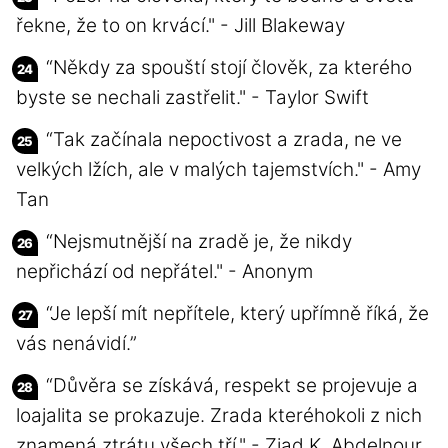
řekne, že to on krvácí." - Jill Blakeway
“Někdy za spouští stojí člověk, za kterého
byste se nechali zastřelit." - Taylor Swift
“Tak začínala nepoctivost a zrada, ne ve
velkých lžích, ale v malých tajemstvích." - Amy
Tan
“Nejsmutnější na zradě je, že nikdy
nepřichází od nepřátel." - Anonym
“Je lepší mít nepřítele, který upřímně říká, že
vás nenávidí.”
“Důvěra se získává, respekt se projevuje a
loajalita se prokazuje. Zrada kteréhokoli z nich
znamená ztrátu všech tří." - Ziad K. Abdelnour