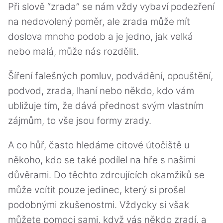
Při slově “zrada” se nám vždy vybaví podezření
na nedovolený poměr, ale zrada může mít
doslova mnoho podob a je jedno, jak velká
nebo malá, může nás rozdělit.
Šíření falešných pomluv, podvádění, opouštění,
podvod, zrada, lhaní nebo někdo, kdo vám
ubližuje tím, že dává přednost svým vlastním
zájmům, to vše jsou formy zrady.
A co hůř, často hledáme citové útočiště u
někoho, kdo se také podílel na hře s našimi
důvěrami. Do těchto zdrcujících okamžiků se
může vcítit pouze jedinec, který si prošel
podobnými zkušenostmi. Vždycky si však
můžete pomoci sami, když vás někdo zradí, a