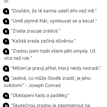
lží.”
“Doufám, že tě karma udeří dřív než mě.”
“Umíš plynně lhát, vymlouvat se a kecat.”
“Zrada zrazuje zrádce.”
“Každá zrada začíná důvěrou.”
“Zradou jsem trpěl všemi pěti smysly. Už
více než rok.”
“Mlčení je pravý přítel, který nikdy nezradí.”
“Jediné, co může člověk zradit, je jeho
svědomí." - Joseph Conrad
“Obklopeni hady a padělky.”
“Skutečnou zradou je zapomenout na