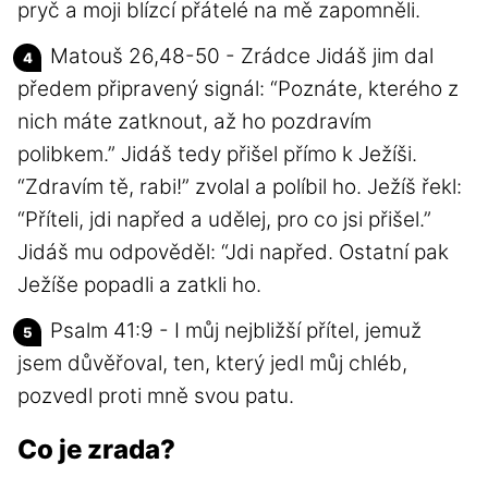
pryč a moji blízcí přátelé na mě zapomněli.
Matouš 26,48-50 - Zrádce Jidáš jim dal
předem připravený signál: “Poznáte, kterého z
nich máte zatknout, až ho pozdravím
polibkem.” Jidáš tedy přišel přímo k Ježíši.
“Zdravím tě, rabi!” zvolal a políbil ho. Ježíš řekl:
“Příteli, jdi napřed a udělej, pro co jsi přišel.”
Jidáš mu odpověděl: “Jdi napřed. Ostatní pak
Ježíše popadli a zatkli ho.
Psalm 41:9 - I můj nejbližší přítel, jemuž
jsem důvěřoval, ten, který jedl můj chléb,
pozvedl proti mně svou patu.
Co je zrada?