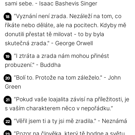
sami sebe. - Isaac Bashevis Singer
“Vyznání není zrada. Nezáleží na tom, co
říkáte nebo děláte, ale na pocitech. Kdyby mě
donutili přestat tě milovat - to by byla
skutečná zrada." - George Orwell
“I ztráta a zrada nám mohou přinést
probuzení." - Buddha
“Bolí to. Protože na tom záleželo." - John
Green
“Pokud vaše loajalita závisí na příležitosti, je
s vaším charakterem něco v nepořádku.”
“Věřil jsem ti a ty jsi mě zradila." - Neznámá
“Pozor na člověka, který tě bodne a světu