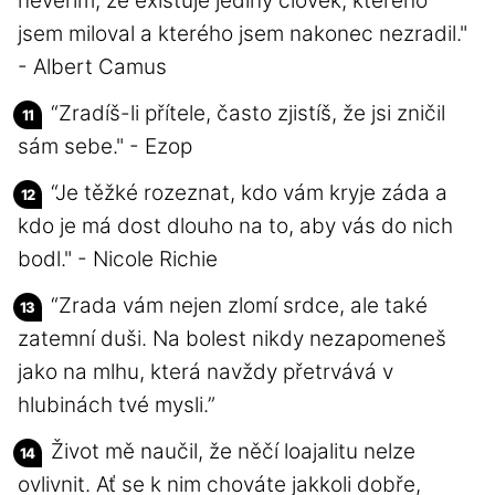
nevěřím, že existuje jediný člověk, kterého
jsem miloval a kterého jsem nakonec nezradil."
- Albert Camus
“Zradíš-li přítele, často zjistíš, že jsi zničil
sám sebe." - Ezop
“Je těžké rozeznat, kdo vám kryje záda a
kdo je má dost dlouho na to, aby vás do nich
bodl." - Nicole Richie
“Zrada vám nejen zlomí srdce, ale také
zatemní duši. Na bolest nikdy nezapomeneš
jako na mlhu, která navždy přetrvává v
hlubinách tvé mysli.”
Život mě naučil, že něčí loajalitu nelze
ovlivnit. Ať se k nim chováte jakkoli dobře,